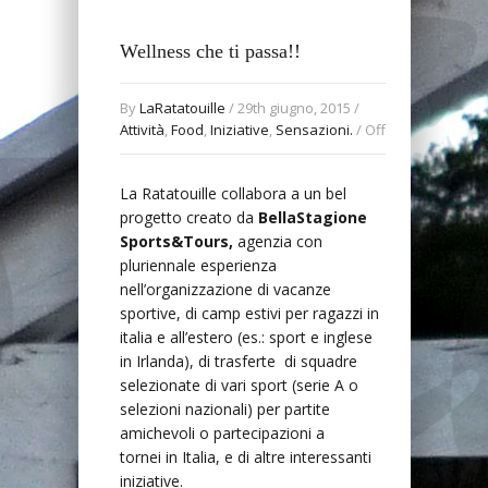
Wellness che ti passa!!
By
LaRatatouille
/ 29th giugno, 2015 /
Attività
,
Food
,
Iniziative
,
Sensazioni.
/
Off
La Ratatouille collabora a un bel
progetto creato da
BellaStagione
Sports&Tours,
agenzia con
pluriennale esperienza
nell’organizzazione di vacanze
sportive, di camp estivi per ragazzi in
italia e all’estero (es.: sport e inglese
in Irlanda), di trasferte di squadre
selezionate di vari sport (serie A o
selezioni nazionali) per partite
amichevoli o partecipazioni a
tornei in Italia, e di altre interessanti
iniziative.