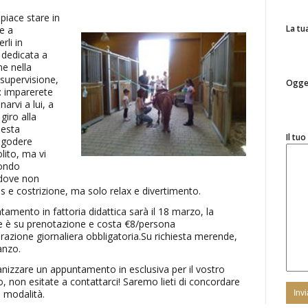
 piace stare in
La tu
e a
rli in
 dedicata a
me nella
 supervisione,
Ogge
: imparerete
narvi a lui, a
giro alla
uesta
Il tu
i godere
lito, ma vi
ond
o
 dove non
s e costrizione, ma solo relax e divertimento.
tamento in fattoria didattica sarà il 18 marzo, la
e è su prenotazione e costa €8/persona
razione giornaliera obbligatoria.Su richiesta merende,
anzo.
anizzare un appuntamento in esclusiva per il vostro
, non esitate a contattarci! Saremo lieti di concordare
 modalità.