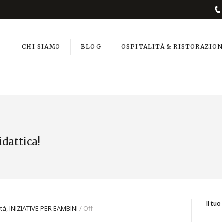
CHI SIAMO
BLOG
OSPITALITÀ & RISTORAZIO
idattica!
Il tu
ità
,
INIZIATIVE PER BAMBINI
/
Off