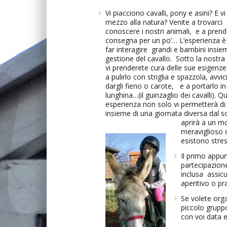
Vi piacciono cavalli, pony e asini? E vi
mezzo alla natura? Venite a trovarci 
conoscere i nostri animali, e a prende
consegna per un po’… L’esperienza è
far interagire grandi e bambini insie
gestione del cavallo. Sotto la nostra
vi prenderete cura delle sue esigenze
a pulirlo con striglia e spazzola, avvici
dargli fieno o carote, e a portarlo in 
lunghina…(il guinzaglio dei cavalli). Q
esperienza non solo vi permetterà d
insieme di una giornata diversa dal so
aprirà a un m
meraviglioso
esistono stres
Il primo appun
partecipazion
inclusa assicu
aperitivo o pr
Se volete org
piccolo gruppo
con voi data e