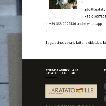
info@laratatou
+39 0195780
+39 333 2277536 anche whatsapp
Tags:
asino
,
cavalli
,
fattoria didattica
,
l
AZIENDA AGRICOLA LA
C
RATATOUILLE DEGO