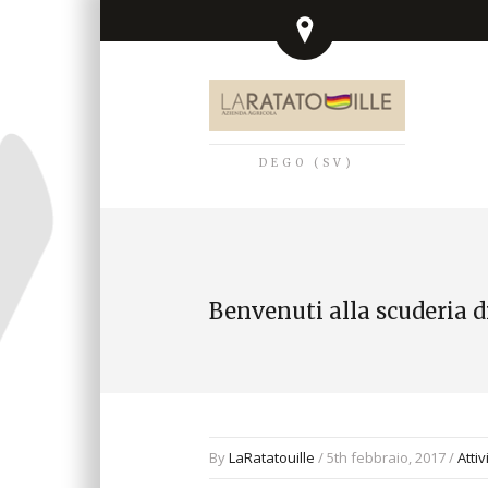
DEGO (SV)
Benvenuti alla scuderia d
By
LaRatatouille
/ 5th febbraio, 2017 /
Attiv