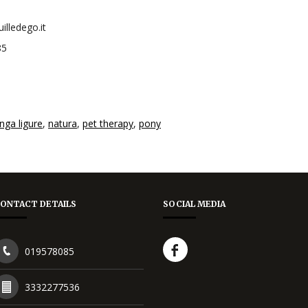
illedego.it
85
anga ligure
,
natura
,
pet therapy
,
pony
ONTACT DETAILS
SOCIAL MEDIA
019578085
3332277536