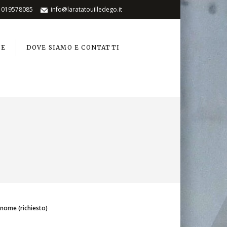
019578085
info@laratatouilledego.it
NE
DOVE SIAMO E CONTATTI
o nome (richiesto)